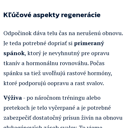
Kľúčové aspekty regenerácie
Odpočinok dáva telu čas na nerušenú obnovu.
Je teda potrebné dopriať si
primeraný
spánok
, ktorý je nevyhnutný pre opravu
tkanív a hormonálnu rovnováhu. Počas
spánku sa tiež uvoľňujú rastové hormóny,
ktoré podporujú oopravu a rast svalov.
Výživa
- po náročnom tréningu alebo
pretekoch je telo vyčerpané a je potrebné
zabezpečiť dostatočný prísun živín na obnovu
glykogénových zásob svalov. To vieme